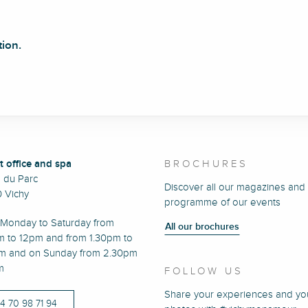
tion.
t office and spa
BROCHURES
e du Parc
Discover all our magazines and
 Vichy
programme of our events
Monday to Saturday from
All our brochures
m to 12pm and from 1.30pm to
m and on Sunday from 2.30pm
m
FOLLOW US
Share your experiences and yo
)4 70 98 71 94