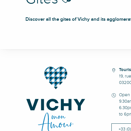
Discover all the gites of Vichy and its agglomera
City break Côté Parc Célestin
City break Les Vergers du Creux
Les suites de l'Opéra - Gîte à la belle étoile
Touris
Le Lafayette
19, ru
Résidence le Parc
03200
Cocon d'une archi
Le Moinet
Open 
L'Arche
9.30a
6.30p
Le Baya
to 6p
Le Casino des fleurs
Le Fayard
+33 (0
Le temps d'une pause