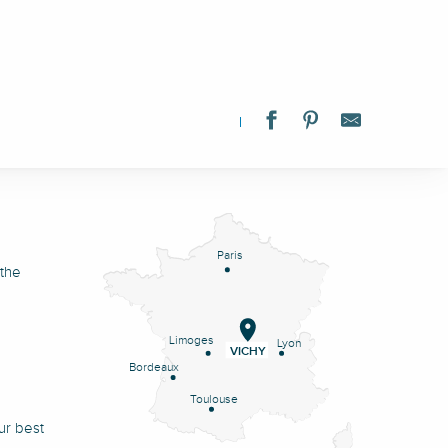
Paris
 the
Limoges
Lyon
VICHY
Bordeaux
Toulouse
ur best